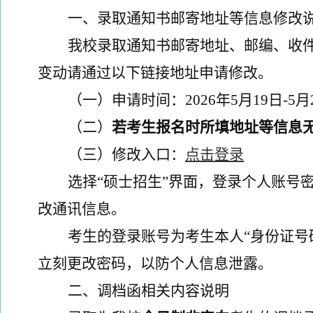
一、
录取通知书邮寄地址等信息修改
我校录取通知书邮寄地址、邮编、收
变动请通过以下链接地址申请修改。
（
一）
申请时间：
202
6
年
5
月
19
日
-5
月
（二）
若考生报名时所填地址等信息
（三）
修改
入口
：
点击登录
选择
“
硕士招生
”
界面，登录个人账号
改通讯信息。
考生的登录账号为考生本人
“
身份证号
立刻更改密码，以防个人信息泄露。
二、
调档函相关内容说明