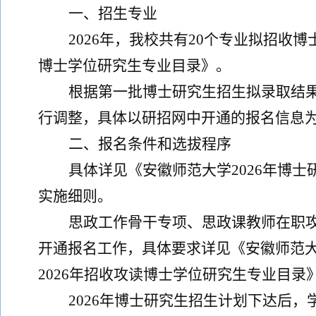
一、招生专业
202
6
年，我校共有
20
个专业拟招收博
博士学位研究生专业目录》
。
根据
第一批博士研究生招
生
拟录取
结
行调整，
具体以研招网中开通的报名信息
二、报名条件
和选拔程序
具体详见《安徽师范大学
202
6
年博士
实施细则
。
思政工作骨干专项、思政课教师在职
开通报名
工作
，具体要求详见《安徽师范
202
6
年招收攻读博士学位研究生专业目录
2026
年博士研究生招生计划下达后，