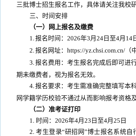
三批博士招生报名工作，具体请关注
我校
三
、
时间安排
（
一
）
网上报名
及
缴费
1.
报名时间
：
202
6
年
3
月
24
日
至
4
月
14
2.
报名网址：
https://yz.chsi.com.cn/
（
3.
报名费用：
考生报名完成后即可进
期未缴费者，视为报名无效
。
4.
报名要求：考生需
准确完整
填写本
网学籍学历校验不通过从而影响报考资格
（二）准考证打印
1.
时间：
202
6
年
4
月
23
日至
4
月
25
日
2.
考生登录
“研招网”
博士报名系统自