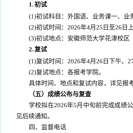
1.
初试
(
1)
初试科目：外国语、业务课一、业
(
2)
初试时间：
202
6
年
4
月
25
日至
26
日
(
3)
初试地点：安徽师范大学花津校区
2.
复试
(
1)
复试时间：
202
6
年
4
月
26
日下午、
2
(
2)
复试地点：各报考学院。
具体时间、地点和复试内容，详见报
（
五
）成绩公布与复查
学校拟
在
202
6
年
5
月
中旬
前完成成绩
见后续通知
。
四
、
监督电话