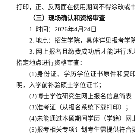
打印，正、反两面在使用期间不得涂改或
（三）现场确认和资格审查
1.
时间：
202
6
年
4
月
24
日
2.
地点：
招生学院，
具体详见报考学
3.
网上报名且缴费成功后才能进行现
指定地点进行资格审查：
(
1)
身份证、学历学位证书原件和复
明，入学前补验硕士学位证书；
(
2)
博士学位研究生网上报名信息简表
(
3)
准考证（
从报名系统下载打印
）；
(
4)
未能通过
本硕期间
学历（学籍）网
(
5)
报考
相关
专项
计划考生
需提供
符合