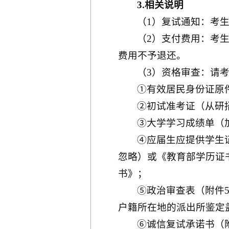
3.相关说明
（1）复试通知：考
（2）支付费用：考生
费用不予退还。
（3）资格审查：请
➀有效居民身份证原件
➁初试准考证（从研
➂大学学习成绩单（
➃应届生应提供学生
忽略）或《教育部学历证
书》；
➄政治审查表（附件
户籍所在地的派出所鉴定
➅诚信复试承诺书（