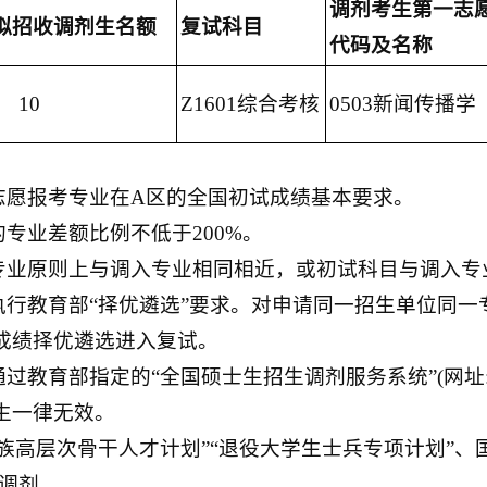
调剂考生第一志
拟招
收
调剂生名额
复试科目
代码及名称
10
Z1601综合考核
0503新闻传播学
一志愿报考专业在A区的全国初试成绩基本要求。
的专业差额比例不低于200%。
专业
原则上
与调入专业相同相近，或初试科目与调入专
格执行教育部“择优遴选”要求。对申请同一招生单位同
成绩择优遴选进入复试。
教育部指定的“全国硕士生招生调剂服务系统”(网址:yz.ch
生一律无效。
民族高层次骨干人才计划”“退役大学生士兵专项计划”、
生调剂。