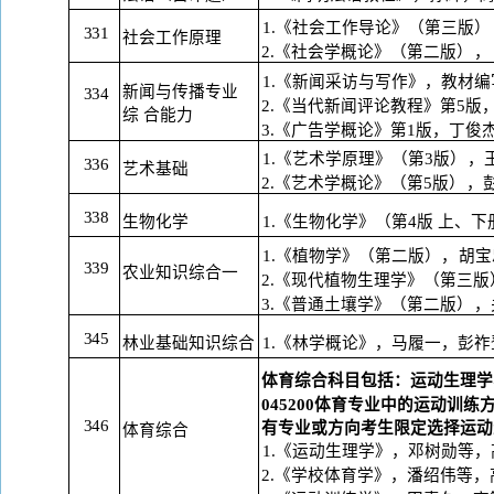
1.《社会工作导论》（第三版
）
331
社会工作原理
2.《社会学概论》（第二版
），
1.《新闻采访与写作》，教材编
新闻与传播专业
334
2.《当代新闻评论教程》第5版
综
合能力
3.《广告学概论》第1版，丁俊
1.《艺术学原理》（第3版
），
336
艺术基础
2.《艺术学概论》（第5版
），
338
生物化学
1.《生物化学》（第4版 上、下
1.《植物学》（第二版
），
胡宝
339
农业知识综合一
2.《现代植物生理学》（第三版
3.《普通土壤学》（第二版
），
345
林业基础知识综合
1.《林学概论》，马履一，彭祚
体育综合科目包括：运动生理学
045200体育专业中的运动训
346
有专业或方向考生限定选择运动
体育综合
1.《运动生理学》，邓树勋等，
2.《学校体育学》，潘绍伟等，