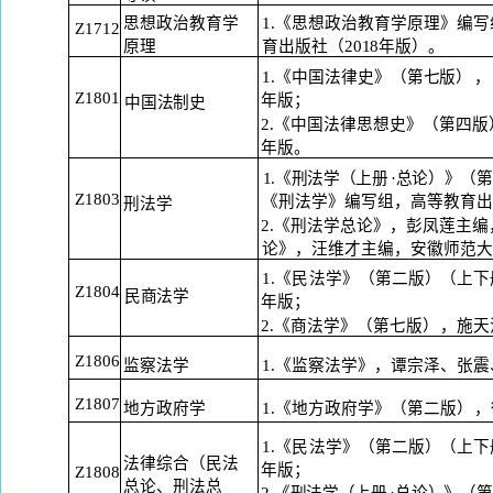
思想政治教育学
1.《思想政治教育学原理》编
Z1712
原
理
育
出版社（
2018年版）。
1.《中国法律史》（第七版
），
Z1801
年
版；
中国法制史
2.《中国法律思想史》（第四版
年
版。
1.《刑法学（上册
·总论）》（
Z1803
《刑法学》编写组，高等教育出
刑法学
2.《刑法学总论》，彭凤莲主编
论》，汪维才主编，安徽师范大
1.《民法学》（第二版
）（
上下
Z1804
民商法学
年
版；
2.《商法学》（第七版
），
施天
Z1806
监察法学
1.《监察法学》，谭宗泽、张震
Z1807
地方政府学
1.《地方政府学》（第二版
），
1.《民法学》（第二版
）（
上下
法律综合（民法
年
版；
Z1808
总论、刑法总