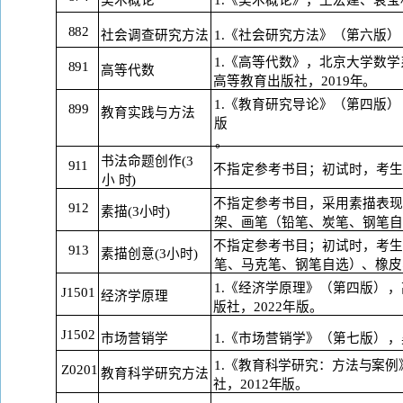
882
社会调查研究方法
1.《社会研究方法》（第六版
）
1.《高等代数》，北京大学数
891
高等代数
高
等教育出版社，
2019年。
1.《教育研究导论》（第四版
）
899
教育实践与方法
版
。
书法命题创作
(3
911
不指定参考书目；初试时，考
小
时
)
不指定参考书目，采用素描表
912
素描
(3小时)
架、画笔（铅笔、炭笔、钢笔
不指定参考书目；初试时，考
913
素描创意
(3小时)
笔
、马克笔、钢笔自选）、橡皮
1.《经济学原理》（第四版
），
J1501
经济学原理
版社，
2022年版。
J1502
市场营销学
1.《市场营销学》（第七版
），
1.《教育科学研究：方法与案例
Z0201
教育科学研究方法
社，
2012年版。