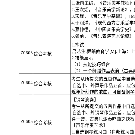
1.张前主编，《音乐美学教程》[
2.王次炤，《音乐美学新论》，[
3.宋瑾，《音乐美学基础》，[M
4.于润洋，《现代西方音乐哲学导
5.蔡仲德，《中国音乐美学史》，
6.张前，《音乐表演艺术论稿》，
1.笔试
吕艺生
.舞蹈教育学[M].上海：上
Z0603
综合考核
2.技能展示
（
1）技能技巧组合
（
2）一个舞蹈作品表演（古典
考生从所提交的五首作品中自
Z0604
综合考核
自选中、外声乐作品五首，应
近
年新创作的歌曲，可自备钢琴
【钢琴演奏】
考生从所提交的五首作品中自
自选中、外钢琴作品五首，应
律
一套、古典乐派奏鸣曲之快板
Z0605
综合考核
【声乐伴奏艺术】
1.自选钢琴练习曲（肖邦练习