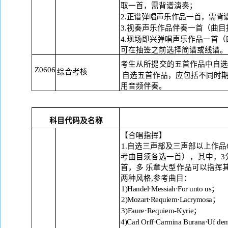
取
一首，需背谱演奏；
2.正谱弹唱声乐作品一首，需背
3.视奏声乐作品伴奏一首（曲目
4.现场即兴弹唱声乐作品一首（
可在抽签之前选择简谱或线谱。
考生从所提交的五首作品中自
Z0606
综合考核
自选五首作品，应包括不同时
用
音频伴奏。
科目代码及名称
【合唱指挥】
1.自选三声部及三声部以上作
考曲目须各选一首
），
其中，
3
首，多
乐章大型作品可以指挥
两种风格
,
参考曲目：
1)Handel·Messiah·For unto us；
2)Mozart
·Requiem·Lacrymosa；
3)Faure·Requiem-Kyrie；
4)Carl Orff·Carmina Burana·Uf de