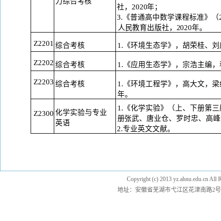
力综合考核
社，
2020年；
3.《普通高中数学课程标准》（2
人
民教育出版社，
2020年。
Z2201
1.《环境生态学》，胡荣桂、刘
综合考核
Z2202
1.《应用生态学》，宗浩主编
综合考核
Z2203
综合考核
1.《环境工程学》，高大文，梁
年。
1.《化学实验》（上、下册第三
化学实验与专业
Z2300
册
张武、唐业仓、罗时忠、高峰
英
语
2.专业英文文献。
Copyright (c) 2013 yz.ahnu.e
地址：安徽省芜湖市弋江区花津南路2号 邮编：