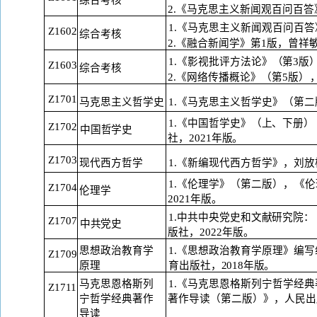
综合考核
2.《马克思主义新闻观百问百答
1.《马克思主义新闻观百问百答
Z1602
综合考核
2.《融合新闻学》第1版，曾祥
1.《影视批评方法论》（第3版
Z1603
综合考核
2.《网络传播概论》（第5版
）
Z1701
马克思主义哲学史
1.《马克思主义哲学史》（第二
1.《中国哲学史》（上、下册
）
Z1702
中国哲学史
社，
2021年版。
Z1703
现代西方哲学
1.《新编现代西方哲学》，刘放
1.《伦理学》（第二版
），
《伦
Z1704
伦理学
2021
年版。
1.中共中央党史和文献研究院
Z1707
中共党史
版社，
2022年版。
思想政治教育学
1.《思想政治教育学原理》编
Z1709
原
理
育
出版社，
2018年版。
马克思恩格斯列
1.《马克思恩格斯列宁哲学经
Z1711
宁
哲学经典著作
著作导读（第二版）》，人民出
导读