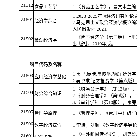
Z1312
食品工艺学
1.《食品工艺学》，夏文水主编
1.2023-2025年《经济研究》
Z1501
经济学综合
2.马克思主义政治经济学概论编
人民出版社
,2021。
1.《西方经济学（第二版）上
Z1502
微观经济学
出
版社，
2019年版。
科目代码及名称
1.袁卫,庞晧,贾俊平,杨灿.统计
Z1503
应用经济学基础
2.吴晓求.证券投资学（第六版）[
1.《财务会计学》（第13版
），
Z1504
财会综合知识
2.《财务管理学》（第9版
），
3.《审计学》（第10版
），
秦荣
Z1505
管理学原理
1.《管理学》，《管理学》编写
Z1506
数字经济综合
1.李涛，刘航.《数字经济学导
1.《中外新闻传播史》，刘笑盈,
Z1601