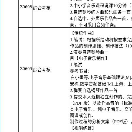
2.中小学音乐课程说课10分钟
Z0608
综合考核
3.自选钢琴练习曲和乐曲各一
4.自选中、外声乐作品各一首
奏，不可采用音频伴奏。
【传统作曲】
1.笔试：根据所给动机按要求
作品的创作思维、创作技法（
1
2.演奏自选钢琴曲一
首
【电子音乐制作】
1.笔试
Z0609
综合考核
参考书目：
白小墨等
.电子音乐基础理论[M
安栋
.数字音频基础[M].上海：
2.弹奏自选钢琴作品一首
3.提交本人近期独立创作的、完
（PDF
版）以及作品音响（标
类电子音乐
、纯电子音乐、交
图谱或创作、
制作过程的分析文案（
PDF版）
【视唱练耳】