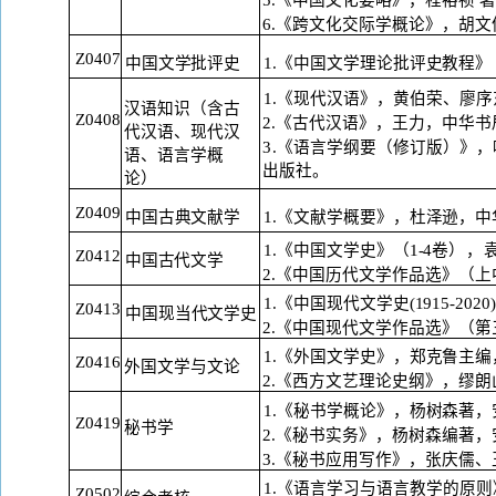
6.《跨文化交际学概论》，胡文
Z0407
中国文学批评史
1.《中国文学理论批评史教程
1.《现代汉语》，黄伯荣、廖
汉语知识（含古
Z0408
2.《古代汉语》，王力，中华书
代汉语、现代汉
3.《语言学纲要（修订版）》
语、语言学概
出
版社。
论）
Z0409
1.《文献学概要》，杜泽逊，
中国古典文献学
1.《中国文学史》（1-4卷
），
Z0412
中国古代文学
2.《中国历代文学作品选》（上
1.《中国现代文学史(1915-2020
Z0413
中国现当代文学史
2.《中国现代文学作品选》（第
1.《外国文学史》，郑克鲁主
Z0416
外国文学与文论
2.《西方文艺理论史纲》，缪
1.《秘书学概论》，杨树森著
Z0419
秘书学
2.《秘书实务》，杨树森编著
3.《秘书应用写作》，张庆儒
1.《语言学习与语言教学的原则》（第六版）
Z0502