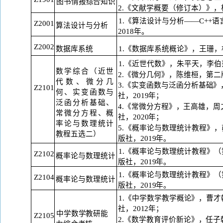
图书情报综合知识
2.《文献学概要（修订本）》，
1.《算法设计与分析——C++
Z2001
算法设计与分析
2018
年。
Z2002
1.《数据库系统概论》，王珊，
数据库系统
1.《近世代数》，朱平天，李伯
数学综合（近世
2.《微分几何》，陈维桓，第二
代数、微分几
3.《实变函数与泛函分析基础
Z2101
何、实变函数与
社，
2019年；
泛函分析基础、
4.《常微分方程》，王高雄，
常微分方程、概
社，
2020年；
率论与数理统计
5.《概率论与数理统计教程》
教程五选二）
版
社，
2019年。
1.《概率论与数理统计教程》
Z2102
概率论与数理统计
版
社，
2019年。
1.《概率论与数理统计教程》
Z2104
概率论与数理统计
版
社，
2019年。
1.《中学数学教学概论》，曹
社，
2012年；
中学数学教研能
Z2105
2.《数学教育评价新论》，任