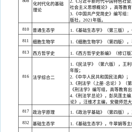
808
2.《习近平新时代中国特色社
化时代化的基础
社会主义思想概论》，高等教育
理论
3.《中国共产党简史》编写组
版
社，
2021年版。
810
普通生态学
1.《基础生态学》（第三版
），
811
细胞生物学
1.《细胞生物学》（第四版
），
813
西方哲学史
1.《西方哲学史新编》（修订版
1.《民法学》（第六版
），
王利
年
版；
816
2.《中华人民共和国民法典》；
法学综合二
3.《刑法学（上册
·总论）》（
《刑法学》编写组，高等教育出
4.《刑法学总论》，彭凤莲主
论》，汪维才主编，安徽师范大
817
政治学原理
1.《政治学基础》（第四版
），
832
基础生态学
1.《基础生态学》，牛翠娟等主