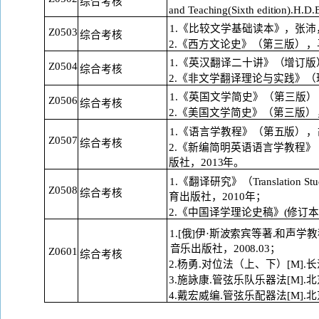
综合考核
and
Teaching(Sixth editi
1.《比较文学基础读本》，张沛
Z0503
综合考核
2.《西方文论史》（第三版
），
1.《英汉翻译二十讲》（增订版
Z0504
综合考核
2.《非文学翻译理论与实践》（
1.《英国文学简史》（第三版
）
Z0506
综合考核
2.《美国文学简史》（第三版
）
1.《语言学教程》（第五版
），
Z0507
综合考核
2.《新编简明英语语言学教程
版
社，
2013年。
1.《翻译研究》（Translation Stud
Z0508
综合考核
育出版社，
2010年；
2.《中国译学理论史稿》(修订
1.[俄]伊·斯波索宾等著.和声
音乐出版社，
2008.03；
Z0601
综合考核
2.杨勇.对位法（上、下）[M].
3.施詠康.管弦乐队乐器法[M].
4.戴宏威编.管弦乐配器法[M].