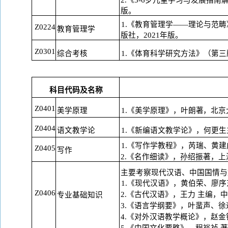
2.《3-6岁儿童学习与发展指
版。
1.《教育管理学——理论与范
Z0224
教育管理学
版社，
2021年版。
Z0301
1.《体育科学研究方法》（第三
综合考核
科目代码及名称
Z0401
美学原理
1.《美学原理》，叶朗著，北
Z0404
语文教学论
1.《新编语文教学论》，何更生
1.《写作学教程》，芮瑞、黄建
Z0405
写作
2.《名作细读》，孙绍振著，上
主要考察现代汉语、中国国情与
1.《现代汉语》，黄伯荣、廖序
Z0406
2.《古代汉语》，王力 主编，中
专业基础知识
3.《语言学纲要》，叶蜚声、徐
4.《对外汉语教学概论》，赵金
5.《中国文化要略》，程裕祯 