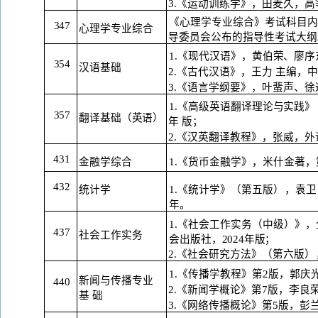
3.《运动训练学》，田麦久，高
《心理学专业综合》考试科目内
347
心理学专业综合
导委员会公布的指导性考试大纲
1.《现代汉语》，黄伯荣、廖序
354
汉语基础
2.《古代汉语》，王力 主编，中
3.《语言学纲要》，叶蜚声、徐
1.《高级英语翻译理论与实践
357
翻译基础（英语）
年
版；
2.《汉英翻译教程》，张威，外
431
金融学综合
1.《货币金融学》，米什金著，
432
统计学
1.《统计学》（第五版
），
袁卫
年。
1.《社会工作实务（中级）》
437
社会工作实务
会
出版社，
2024年版；
2.《社会研究方法》（第六版
）
1.《传播学教程》第2版，郭庆
新闻与传播专业
440
2.《新闻学概论》第7版，李良
基
础
3.《网络传播概论》第5版，彭