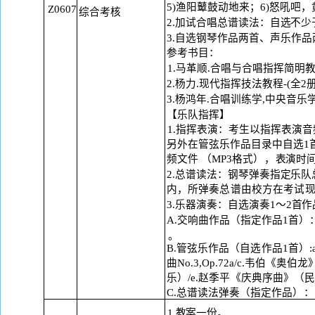
5)渔阳鼙鼓动地来；6)怒吼吧，
Z0607
综合考核
2.加试合唱总谱读法：自选不
3.自选钢琴作品两首、声乐作
参考书目：
1.马革顺.合唱与合唱指挥简明
2.杨力.现代指挥技法教程-(全2
3.杨鸿年.合唱训练学,中央音乐学
【乐队指挥】
1.指挥表演：考生以指挥表演
另
外在管弦乐作品目录中自选
1
频文件
（
MP3格式
），
表演时
2.总谱读法：钢琴弹奏指定乐队
内，
所弹奏总谱由校方在考试
3.乐器演奏：自选演奏1～2首
A.交响曲作品（指定作品1首
）
。
B.管弦乐作品（自选作品1首）:
曲No.3,Op.72a/c.韦伯《
乐）
/e.赵季平《庆典序曲》（
C.总谱读法弹奏（指定作品
）：
1.教案一份。