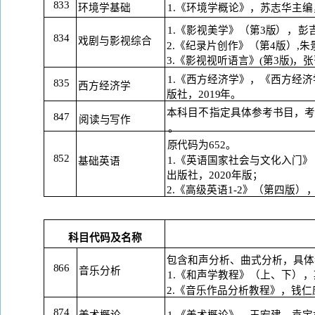
833
环境学基础
1.《环境学概论》，苏志华主编
1.《影视美学》（第3版
），
彭
834
戏剧与影视综合
2.《纪录片创作》（第4版）,
3.《影视视听语言》(第3版)，
1.《西方经济学》，《西方经
835
西方经济学
版
社，
2019年。
本科目不指定具体参考书目，
847
阅读与写作
。
原代码为
652。
852
1.《英语国家社会与文化入门
基础英语
出版社，
2020年版；
2.《高级英语1-2》（第四版
）
科目代码及名称
包含和声分析、曲式分析，具体
866
音乐分析
1.《和声学教程》（上、下
），
2.《音乐作品分析教程》，钱
874
美术概论
1.《美术概论》，王宏建、袁宝