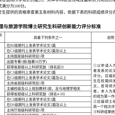
满分为100分。
考生提供的资格审查第五条材料内容，依据下表的科研成绩评分
理与旅游学院博士研究生科研创新能力评分标准
新
具备下列条件之一
说明
在
B2
级期刊上发表学术论文
1
篇
在
C1
级期刊上发表学术论文
2
篇及以上
主持国家级科研项目
1
项
出版专著
1
部
(
独著
10
万字
)
①
以
申请人
获得省部级以上科研奖励（排名前
3
）
者
发表的论
在
C1
级期刊上发表学术论文
1
篇
评分
。
应
届
在
C2
级期刊上发表学术论文
2
篇及以上
生在校期间
主持省部级科研项目
1
项
文，若导师
主编校级及以上规划教材
1
部，且与地理学相关
者，本人为
获得省部级以上科研奖励（排名
4-10
）
的视为第一作
在
C2
级期刊上发表学术论文
1
篇
②应届硕士
在
D1
级期刊上发表学术论文
2
篇及以上
高一个档次评
主持厅局级科研项目
1
项
③科研成果统