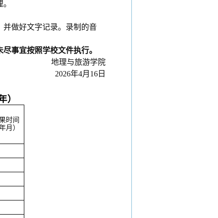
理。
。
，并做好文字记录。录制的音
未尽事宜按照学校文件执行。
地理与旅游学院
202
6
年
4
月
16
日
年）
果时间
年月）