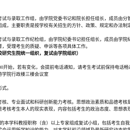
考试与录取工作组，由学院党委书记和院长担任组长，成员由分
组成，主要职责是按学校有关招生的方针、政策、规定和办法制
考试与录取工作纪检组，由学院纪委书记担任组长，成员由学院
督，受理考生的质疑、申诉等各项具体工作。
校研究生院统一组织，复试由学院组织）
3
0
开始
，若有变
化，会提前电话通知，请考生考试前保持电话畅
游学院行政楼三楼会议室
形式。
考核、专业面试和科研创新能力考核。思想政治素质和品德考核
是考核考生本人的
现实表现，内容包括考生的政治态度、思想表
人的本学科教授职称（含）以上专家组成复试小组，包括考生自
综合运用所学知识的能力、对本学科前沿领域及最新研究动态的