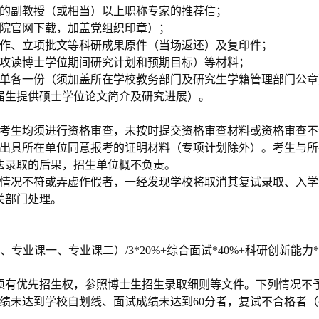
的副教授（或相当）以上职称专家的推荐
信；
院官网下载，加盖党组织印章）；
作、立项批文等科研成果原件（当场返还）及复印件
；
攻读博士学位期间研究计划和预期目标）等材料；
单各一份（须加盖所在学校教务部门及研究生学籍管理部门公章
届生提供硕士学位论文简介及研究进展）
。
考生均须进行资格审查，未按时提交资格审查材料或资格审查不
出具所在单位同意报考的证明材料（专项计划除外）。考生与所
法录取的后果，招生单位概不负责。
情况不符或弄虚作假者，一经发现学校将取消其复试录取、入学
关部门处理。
专业课一、专业课二）/3*20%+综合面试*40%+科研创新能力*
须有优先招生权，参照博士生招生录取细则等文件。下列情况不
绩未达到学校自划线、面试成绩未达到60分者
，
复试不合格者（