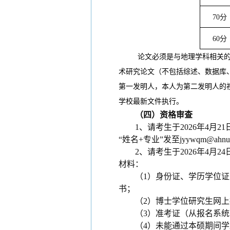
70
分
60
分
论文必须是与地理学科相关的、
术研究论文（不包括综述、数据库
第一发明人，本人为第二发明人的视
学校最新文件执行。
（四）资格审查
1、请考生于202
6
年
4
月
21
“姓名+专业”发至jyywqm@a
2、请考生于202
6
年
4
月
24
材料：
（1）身份证、学历学位
书；
（2）博士学位研究生网
（3）准考证（从报名系
（4）未能通过本硕期间