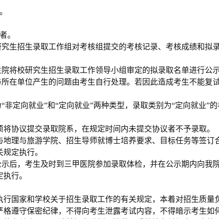
。
者。
研究生招生录取工作组对考核组提交的考核记录、考核成绩和拟
。
生院将校研究生招生录取工作领导小组审定的拟录取名单进行公
与所在单位产生的问题由考生自行处理。若因此造成考生不能复
“非定向就业”和“定向就业”两种类型，录取类别为“定向就业”
须将协议提交录取院系，在规定时间内未提交协议者不予录取。
与地理与旅游学院、招生导师就博士培养要求、目标任务等签订
关规定执行。
公示后，考生及时到三甲医院参加录取体检，并在公示期内向我
定执行。
执行国家和学校关于招生录取工作的有关规定，本着对招生质量
严格遵守保密纪律，不得向考生泄露考试内容，不得暗示考生如