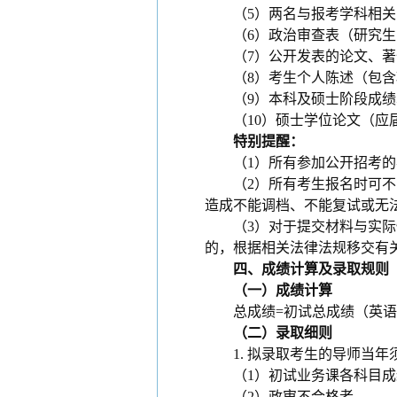
（
5
）两名与报考学科相
关
（
6
）政治审查表（研究生
（
7
）公开发表的论文、著
（
8
）考生个人陈述（包含
（
9
）本科及硕士阶段成绩
（
10
）硕士学位论文（应
特别提醒：
（
1
）
所有参加公开招考的
（
2
）
所有考生报名时可不
造成不能调档、不能复试或无
（
3
）
对于提交材料与实际
的，根据相关法律法规移交有
四、成绩计算及录取规则
（一）成绩计算
总成绩=初试总成绩（英语、
（二）录取细则
1.
拟录取考生的导师当年
（
1
）
初试业务课各科目成
（
2
）
政审不合格者。