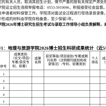
定的有关人员，取消其招生计划，情节严重的按有关规定严肃处
设立招生违规举报电话：0553-5910696，积极接受社会监督
及申请者材料保管工作。学院须对面试全过程进行现场录音录像
中形成的材料由学院存档备查，至少保留1年。
院202
6
年博士研究生招生考试与录取工作领导小组负责解释，
1
：
地理与旅游学院202
6
博士招生科研成果统计（近5
成果类别
获奖等级
项目级别
专著或期
/
/
（论文
项目
/
/
成果
个人
成
刊名称（注明期刊级别和收
专著
获奖专
名称
排名
（
/
录情况）
专利、软著类别
/
利、软著
）
序号
1
2
3
4
5