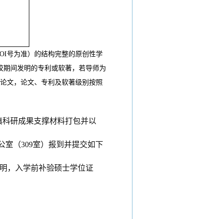
以DOI号为准）的结构完整的原创性学
校期间发明的专利或软著，若导师为
刊论文，论文、专利及软著级别按照
填科研成果支撑材料打包并以
公室
（
309室
）
报到并提交如下
证明，入学前补验硕士学位证