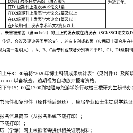
获得厅局级科研奖励（排名前
3
）
为近五年。
在
D1
级期刊上发表学术论文
1
篇
在
D2
级期刊上发表学术论文
2
篇及以上
在
D2
级期刊上发表学术论文
1
篇及以上
在
E
级期刊上发表学术论文
2
篇及以上
未曾被预警（含on hold）的且正式发表或在线发表（SCI/SSCI论文
、传记、会议及评论等类型论文），若有专利或软著（应届硕士研究生在
为第一发明人），A、B、C类专利或软著分别等同于B2、C1、D1级期
日
上午8：30
前将“202
6
年博士科研成果统计表”（见附件1）及所
hnu.edu.cn以备核查，逾期视为自动放弃报考资格。
日下午
15
：
00
至
17:00
到地理与旅游学院行政楼三楼研究生秘书办
证书原件和复印件（原件验后退还），应届毕业硕士生提供学籍
上报名信息简表（从报名系统下载打印）；
统下载打印）；
学历（学籍）网上校验者需提供相关证明材料；