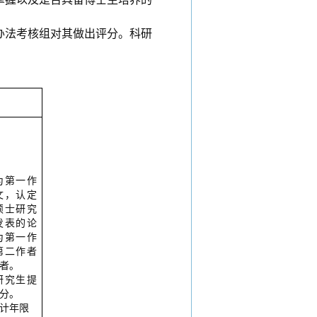
办法考核组对其做出评分。科研
为
第一作
文
，
认定
硕士研究
发表的论
为第一作
第二作者
者。
研究生提
分。
计年限