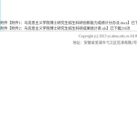
附件【
附件1：马克思主义学院博士研究生招生科研创新能力成绩计分办法.docx
】已
附件【
附件2：马克思主义学院博士研究生招生科研成果统计表.xls
】已下载
210
次
Copyright (c) 2013 yz.ahnu.e
地址：安徽省芜湖市弋江区花津南路2号 邮编：