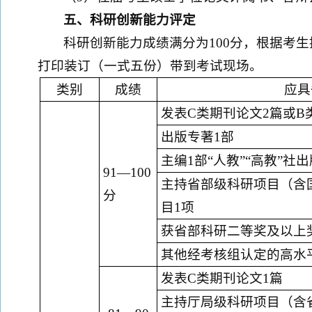
五、科研创新能力评定
科研创新能力成绩满分为100分，根据考
打印装订（一式五份）带到考试现场。
类别
成绩
应具
发表
C类
期刊论文
2
篇或
B
出版专著
1部
主编
1部“人教”“高教”
91—100
主持省部级科研项目（含
分
目
1项
获省部科研二等奖
及
以上
其他经考核组认定的高水
发表
C类
期刊论文
1篇
主持厅局级科研项目（含