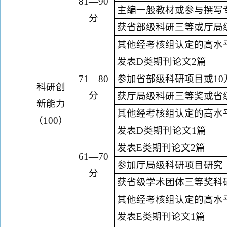
81—90
主编一般教材或参与撰写
分
获省部级科研三等或厅局
其他经考核组认定的高水
发表
D类
期刊论文
2篇
71—80
参加省部级科研项目或
1
科研创
分
获厅局级科研三等奖或省
新能力
其他经考核组认定的高水
（
100）
发表
D类
期刊论文
1篇
发表
E类
期刊论文
2篇
61—70
参加厅局级科研项目研究
分
获省级学术团体三等
奖
科
其他经考核组认定的高水
发表
E类
期刊论文
1
篇