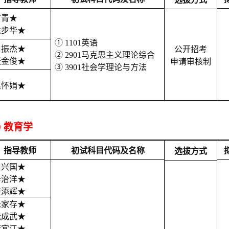
方青
★
徐步华
★
① 1101英语
周振杰
★
公开招考
② 2901马克思主义理论综合
张金俊
★
申请审核制
③ 3901社会学理论与方法
赵怀娟
★
00 教育学
指导教师
初试科目代码及名称
选拔方式
周兴国
★
辛治洋
★
姜添辉
★
朱家存
★
阮成武
★
李宜江
★