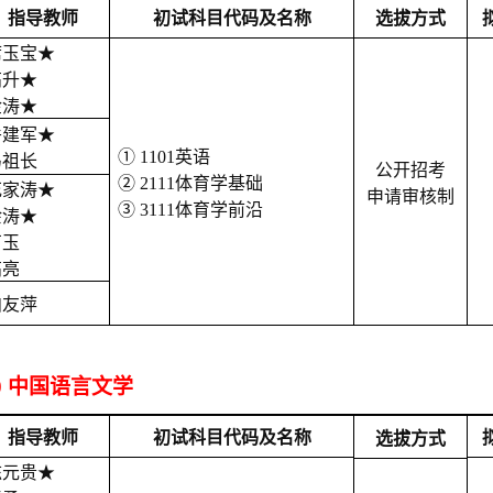
指导教师
初试科目代码及名称
选拔方式
席玉宝
★
高升
★
金涛
★
岳建军
★
① 1101英语
马祖长
公开招考
② 2111体育学基础
花家涛
★
申请审核制
③ 3111体育学前沿
余涛
★
卢玉
高亮
柏友萍
00 中国语言文学
指导教师
初试科目代码及名称
选拔方式
陈元贵
★