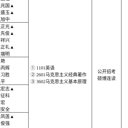
戴兆国
▲
汪盛玉
▲
伍旭中
张正光
▲
王先俊
▲
李祥兴
高正礼
▲
周端明
王艳
路丙辉
① 1101英语
公开招考
王习胜
② 2601马克思主义经典著作
硕博连读
赵平
③ 3602马克思主义基本原理
姚宏志
▲
章征科
严宏
胡安全
彭凤莲
▲
周俊强