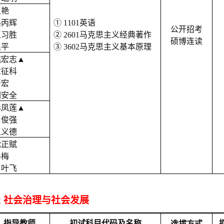
王艳
路丙辉
① 1101英语
公开招考
王习胜
② 2601马克思主义经典著作
硕博连读
赵平
③ 3602马克思主义基本原理
姚宏志
▲
章征科
严宏
胡安全
彭凤莲
▲
周俊强
王义德
沈正赋
马梅
肖叶飞
5J2 社会治理与社会发展
指导教师
初试科目代码及名称
选拔方式