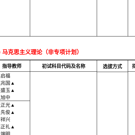
500 马克思主义理论（非专项计划）
指导教师
初试科目代码及名称
选拔方式
彭启福
戴兆国
▲
汪盛玉
▲
伍旭中
张正光
▲
王先俊
▲
李祥兴
高正礼
▲
周端明