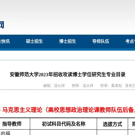
生快讯
硕士招生
博士招生
导师队伍
考点
安徽师范大学2023年招收攻读博士学位研究生专业目录
编辑：凌从祥
预审：凌从祥
终审：桑青松
发布日
500 马克思主义理论（高校思想政治理论课教师队伍后
指导教师
初试科目代码及名称
选拔方式
彭启福