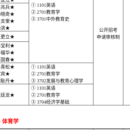
① 1101英语
段兆兵
★
② 2701教育学
杨晓奇
★
③ 3701中外教育史
吴支奎
★
杨滨
★
公开招考
张更立
★
申请审核制
路宝利
★
李福华
★
蔡国春
★
桑青松
★
① 1101英语
宣宾
★
② 2701教育学
胡耿丹
★
③ 3702发展与教育心理学
① 1101英语
张廷龙
★
② 2701教育学
③ 3704经济学基础
00 体育学