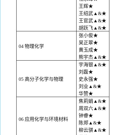
王辉
★
王绍武
▲&★
王官武
▲&★
胡跃飞
▲&★
张小俊
★
吴正翠
★
04 物理化学
黄玉成
★
熊宇杰
▲&★
宇海银
▲&★
刘磊
★
05 高分子化学与物理
史永强
★
刘业
▲&★
华赞
★
焦莉娟
▲&★
周双六
▲&★
钟睿
★
06 应用化学与环境材料
陈郑
▲&★
柳云骐
▲&★