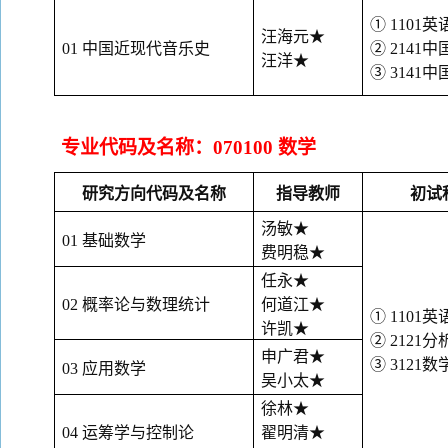
① 1101英
汪海元
★
01 中国近现代音乐史
② 2141
汪洋
★
③ 3141
专业代码及名称：
070100 数学
研究方向代码及名称
指导教师
初试
汤敏
★
01 基础数学
费明稳
★
任永
★
02 概率论与数理统计
何道江
★
① 1101英
许凯
★
② 2121
申广君
★
③ 3121
03 应用数学
吴小太
★
徐林
★
04 运筹学与控制论
翟明清
★