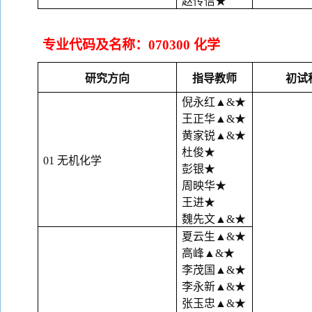
赵传信
★
专业代码及名称：
070300 化学
研究方向
指导教师
初试
倪永红
▲&★
王正华
▲&★
黄家锐
▲&★
杜俊
★
01 无机化学
彭银
★
周映华
★
王进
★
魏先文
▲&★
夏云生
▲&★
高峰
▲&★
李茂国
▲&★
李永新
▲&★
张玉忠
▲&★