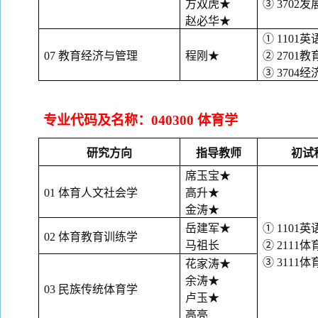
方双虎
★
③ 3702
赵必华
★
① 1101英
07 教育经济与管理
程刚
★
② 2701教
③ 3704
专业代码及名称：
040300 体育学
研究方向
指导教师
初试
席玉宝
★
01 体育人文社会学
高升
★
金涛
★
岳建军
★
① 1101英
02 体育教育训练学
马祖长
② 2111
③ 3111
花家涛
★
余涛
★
03 民族传统体育学
卢玉
★
高亮