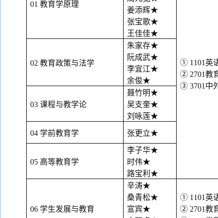
01 教育学原理
姜添辉
★
张宝歌
★
王佳佳
★
朱家存
★
阮成武
★
① 1101英
02 教育政策与法学
李宜江
★
② 2701教
余俊
★
③ 3701
聂竹明
★
03 课程与教学论
吴支奎
★
刘咏莲
★
04 学前教育学
张更立
★
李子华
★
05 高等教育学
时伟
★
路宝利
★
辛涛
★
桑青松
★
① 1101英
06 学生发展与教育
宣宾
★
② 2701教