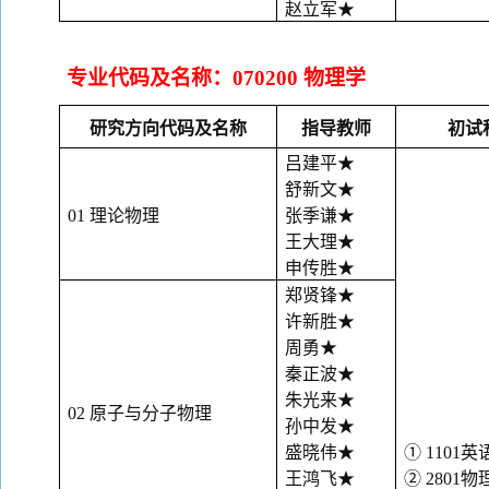
赵立军
★
专业代码及名称：
0702
00 物理学
研究方向代码及名称
指导教师
初试
吕建平
★
舒新文
★
01 理论物理
张季谦
★
王大理
★
申传胜
★
郑贤锋
★
许新胜
★
周勇
★
秦正波
★
朱光来
★
02 原子与分子物理
孙中发
★
盛晓伟
★
① 1101英
王鸿飞
★
② 2801