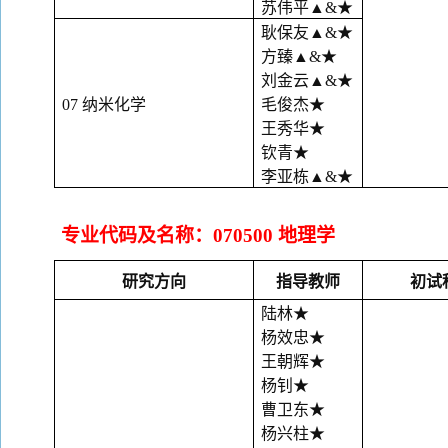
苏伟平
▲&★
耿保友
▲&★
方臻
▲&★
刘金云
▲&★
07 纳米化学
毛俊杰
★
王秀华
★
钦青
★
李亚栋
▲&★
专业代码及名称：
070500 地理学
研究方向
指导教师
初试
陆林
★
杨效忠
★
王朝辉
★
杨钊
★
曹卫东
★
杨兴柱
★