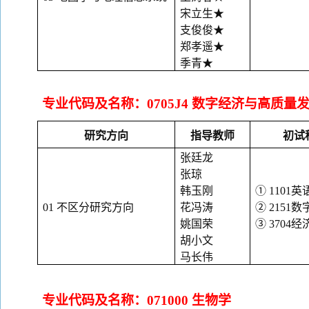
宋立生
★
支俊俊
★
郑孝遥
★
季青
★
专业代码及名称：0705J4 数字经济与高质量
研究方向
指导教师
初试
张廷龙
张琼
韩玉刚
① 1101英
01 不区分研究方向
花冯涛
② 2151
姚国荣
③ 3704
胡小文
马长伟
专业代码及名称：
071000 生物学