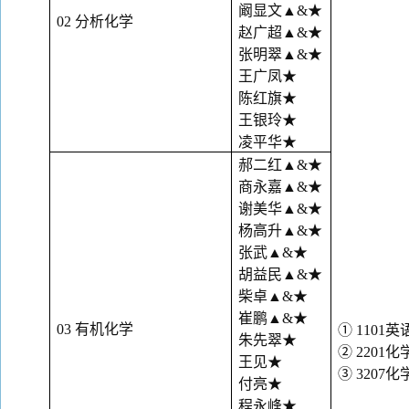
阚显文
▲&★
02 分析化学
赵广超
▲&★
张明翠
▲&★
王广凤
★
陈红旗
★
王银玲
★
凌平华
★
郝二红
▲&★
商永嘉
▲&★
谢美华
▲&★
杨高升
▲&★
张武
▲&★
胡益民
▲&★
柴卓
▲&★
崔鹏
▲&★
03 有机化学
① 1101英
朱先翠
★
② 2201
王见
★
③ 3207
付亮
★
程永峰
★