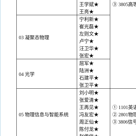
王学斌
★
③ 3805
王亮
★
宁利新
★
崔光磊
★
左则文
★
03 凝聚态物理
卢宁
★
汪卫华
★
张宏
★
屈军
★
陆洲
★
04 光学
石建平
★
张卫平
★
刘小明
★
张爱清
★
王再见
★
① 1101英
05 物理信息与智能系统
冯友宏
★
② 2801
周正仙
★
③
3806
陈付龙
★