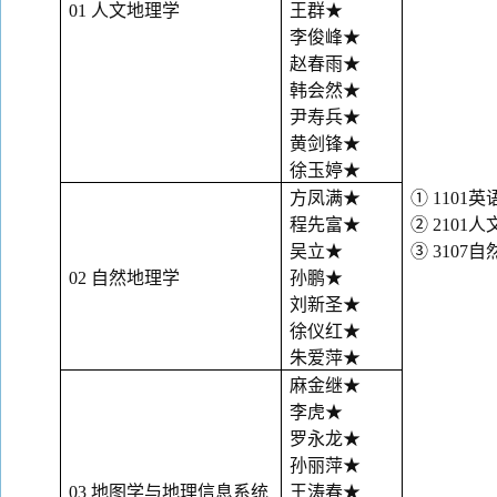
01 人文地理学
王群
★
李俊峰
★
赵春雨
★
韩会然
★
尹寿兵
★
黄剑锋
★
徐玉婷
★
方凤满
★
① 1101英
程先富
★
② 2101
吴立
★
③ 3107
02 自然地理学
孙鹏
★
刘新圣
★
徐仪红
★
朱爱萍
★
麻金继
★
李虎
★
罗永龙
★
孙丽萍
★
03 地图学与地理信息系统
王涛春
★