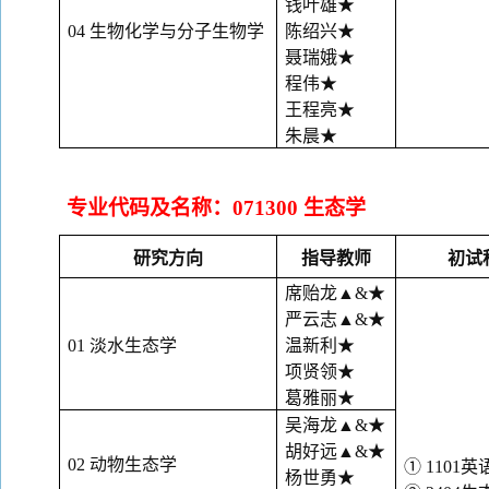
钱叶雄
★
04 生物化学与分子生物学
陈绍兴
★
聂瑞娥
★
程伟
★
王程亮
★
朱晨
★
专业代码及名称：
071300 生态学
研究方向
指导教师
初试
席贻龙
▲&★
严云志
▲&★
01 淡水生态学
温新利
★
项贤领
★
葛雅丽
★
吴海龙
▲&★
胡好远
▲&★
02 动物生态学
① 1101英
杨世勇
★