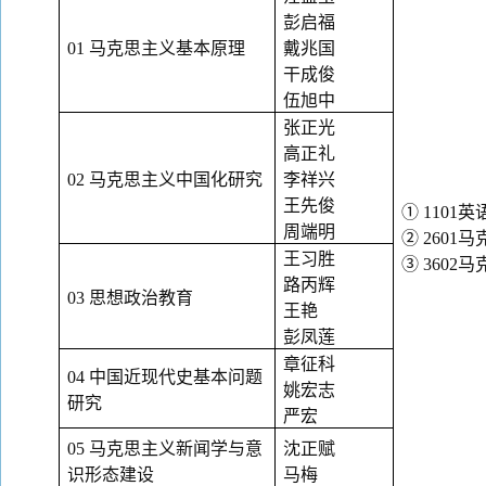
彭启福
01 马克思主义基本原理
戴兆国
干成俊
伍旭中
张正光
高正礼
02 马克思主义中国化研究
李祥兴
王先俊
① 1101英
周端明
② 260
王习胜
③ 360
路丙辉
03 思想政治教育
王艳
彭凤莲
章征科
04 中国近现代史基本问题
姚宏志
研究
严宏
05 马克思主义新闻学与意
沈正赋
识形态建设
马梅