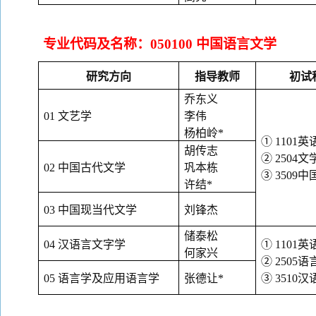
专业代码及名称：
050100 中国语言文学
研究方向
指导教师
初试
乔东义
01 文艺学
李伟
杨柏岭
*
① 1101英
胡传志
② 2504
02 中国古代文学
巩本栋
③ 3509
许结
*
03 中国现当代文学
刘锋杰
储泰松
04 汉语言文字学
① 1101英
何家兴
② 2505
05 语言学及应用语言学
张德让
*
③ 3510