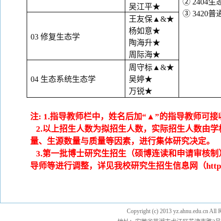
② 2404
吴江平
★
③ 3420
王友保
▲&★
杨如意
★
03 修复生态学
陶海升
★
周际海
★
周守标
▲&★
04 生态系统生态学
吴婷
★
万锐
★
注
: 1.指导教师栏中，姓名后加“▲”的指导教师
2.以上招生人数为拟招生人数，实际招生人数由
量、生源数量与质量等因素，进行集体研究决定。
3.第一批博士研究生招生（硕博连读和申请审核
导师等进行调整，详见我校研究生招生信息网（https://y
Copyright (c) 2013 yz.ahnu.e