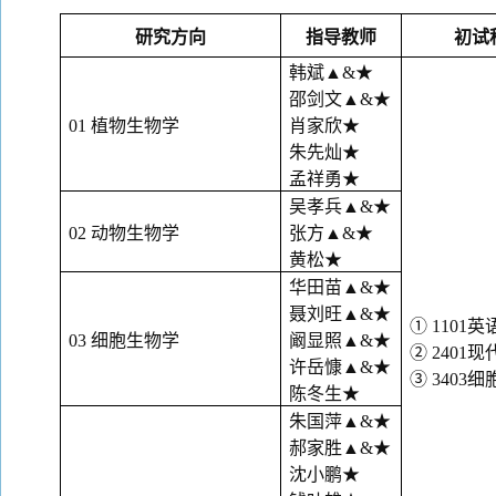
研究方向
指导教师
初试
韩斌
▲&★
邵剑文
▲&★
01 植物生物学
肖家欣
★
朱先灿
★
孟祥勇
★
吴孝兵
▲&★
02 动物生物学
张方
▲&★
黄松
★
华田苗
▲&★
聂刘旺
▲&★
① 1101英
03 细胞生物学
阚显照
▲&★
② 2401
许岳慷
▲&★
③ 3403
陈冬生
★
朱国萍
▲&★
郝家胜
▲&★
沈小鹏
★