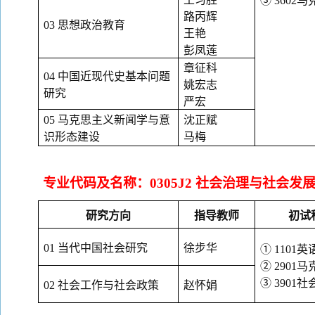
③ 360
路丙辉
03 思想政治教育
王艳
彭凤莲
章征科
04 中国近现代史基本问题
姚宏志
研究
严宏
05 马克思主义新闻学与意
沈正赋
识形态建设
马梅
专业代码及名称：
0305J2 社会治理与社会发
研究方向
指导教师
初试
01 当代中国社会研究
徐步华
① 1101英
② 290
③ 3901
02 社会工作与社会政策
赵怀娟