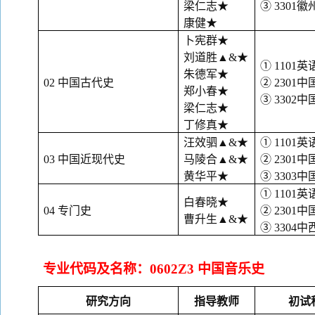
梁仁志
★
③ 3301
康健
★
卜宪群
★
刘道胜
▲&★
① 1101英
朱德军
★
02 中国古代史
② 2301
郑小春
★
③ 3302
梁仁志
★
丁修真
★
汪效驷
▲&★
① 1101英
03 中国近现代史
马陵合
▲&★
② 2301
黄华平
★
③ 3303
① 1101英
白春晓
★
04 专门史
② 2301
曹升生
▲&★
③ 3304
专业代码及名称：
0602Z3 中国音乐史
研究方向
指导教师
初试