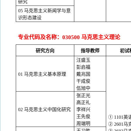
研究
05 马克思主义新闻学与意
识形态建设
专业代码及名称：
030500 马克思主义理论
研究方向
指导教师
初试
汪盛玉
彭启福
01 马克思主义基本原理
戴兆国
干成俊
伍旭中
张正光
高正礼
02 马克思主义中国化研究
李祥兴
王先俊
① 1101英
周端明
② 260
王习胜