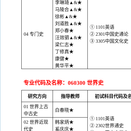
李琳琦
▲&
★
马陵合
▲&
★
徐彬
▲&
★
刘道胜
▲&
★
①
1101
英语
郑小春
★
04
专门史
②
2301
中国史通论
汪效驷
▲&
★
③
3305
中国文化史
梁仁志
★
丁修真
★
康健
★
黄华平
★
专业代码及名称：
060300
世界史
研究方向
指导教师
初试科目代码及
01
世界上古
白春晓
★
中古史
①
1101
英语
02
世界近现
韩家炳
★
②
2302
世界通史
代史
奚庆庆
★