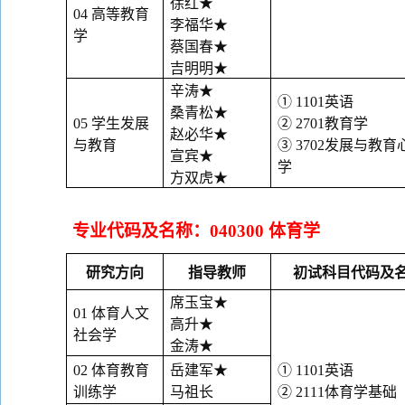
徐红
★
04
高等教育
李福华
★
学
蔡国春
★
吉明明
★
辛涛
★
①
1101
英语
桑青松
★
05
学生发展
②
2701
教育学
赵必华
★
与教育
③
3702
发展与教育
宣宾
★
学
方双虎
★
专业代码及名称：
040300
体育学
研究方向
指导教师
初试科目代码及
席玉宝
★
01
体育人文
高升
★
社会学
金涛
★
02
体育教育
岳建军
★
①
1101
英语
训练学
马祖长
②
2111
体育学基础