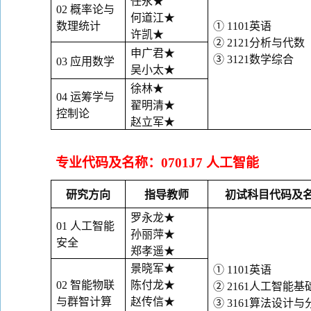
任永
★
02
概率论与
何道江
★
数理统计
①
1101
英语
许凯
★
②
2121
分析与代数
申广君
★
③
3121
数学综合
03
应用数学
吴小太
★
徐林
★
04
运筹学与
翟明清
★
控制论
赵立军
★
专业代码及名称：
0701J7
人工智能
研究方向
指导教师
初试科目代码及
罗永龙
★
01
人工智能
孙丽萍
★
安全
郑孝遥
★
景晓军
★
①
1101
英语
02
智能物联
陈付龙
★
②
2161
人工智能基
与群智计算
赵传信
★
③
3161
算法设计与