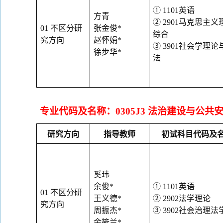
①
1101
英语
方青
②
2901
马克思主义
01
不区分研
张金俊
*
综合
究方向
赵怀娟
*
③
3901
社会学理论
徐步华
*
法
专业代码及名称：
0305J3
法治建设与公共
研究方向
指导教师
初试科目代码及
奚玮
余俊
*
①
1101
英语
01
不区分研
王义德
*
②
2902
法学理论
究方向
周振杰
*
③
3902
社会治理法
余筱兰
*