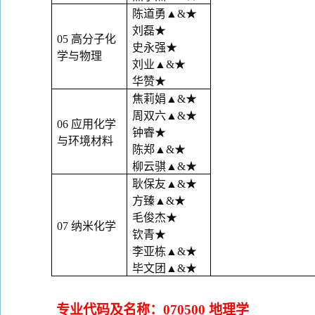
陈道勇
▲&
★
刘磊
★
05
高分子化
史永强
★
学与物理
刘业
▲&
★
华赞
★
焦莉娟
▲&
★
周双六
▲&
★
06
应用化学
钟睿
★
与环境材料
陈郑
▲&
★
柳云骐
▲&
★
耿保友
▲&
★
方臻
▲&
★
毛俊杰
★
07
纳米化学
钦青
★
李亚栋
▲&
★
毕文团
▲&
★
专业代码及名称：
070500
地理学