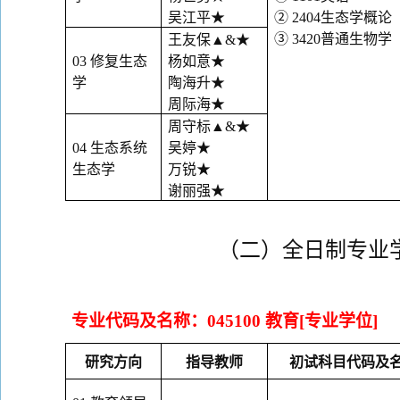
吴江平
★
②
2404
生态学概论
③
3420
普通生物学
王友保
▲&
★
03
修复生态
杨如意
★
学
陶海升
★
周际海
★
周守标
▲&
★
04
生态系统
吴婷
★
生态学
万锐
★
谢丽强
★
（二）全日制专业
专业代码及名称：
045100
教育
[
专业学位
]
研究方向
指导教师
初试科目代码及