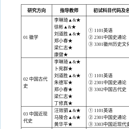
研究方向
指导教师
初试科目代码及
李琳琦
▲&
★
徐彬
▲&
★
①
1101
英语
刘道胜
▲&
★
01
徽学
②
2301
中国史通论
郑小春
★
③
3301
徽州历史文
梁仁志
★
康健
★
李琳琦
▲&
★
卜宪群
★
刘道胜
▲&
★
①
1101
英语
02
中国古代
朱德军
★
②
2301
中国史通论
史
郑小春
★
③
3302
中国古代史
梁仁志
★
丁修真
★
汪效驷
▲&
★
①
1101
英语
03
中国近现
马陵合
▲&
★
②
2301
中国史通论
代史
黄华平
★
③
3303
中国近现代