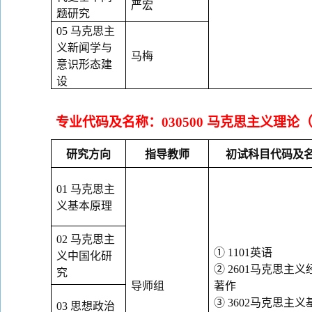
严宏
题研究
05
马克思主
义新闻学与
马梅
意识形态建
设
专业代码及名称：
030500
马克思主义理论
研究方向
指导教师
初试科目代码及
01
马克思主
义基本原理
02
马克思主
①
1101
英语
义中国化研
②
2601
马克思主义
究
导师组
著作
③
3602
马克思主义
03
思想政治