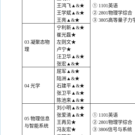
王鸿飞
▲&
★
①
1101
英语
王学斌
▲&
★
②
2801
物理学综合
王亮
▲&
★
③
3805
高等量子力
宁利新
▲&
★
崔光磊
★
03
凝聚态物
左则文
★
理
卢宁
★
汪卫华
▲&
★
张宏
▲&
★
屈军
▲&
★
陆洲
▲&
★
04
光学
石建平
▲&
★
张卫平
▲&
★
陈池来
▲&
★
刘小明
▲&
★
张爱清
▲&
★
①
1101
英语
05
物理信息
王再见
★
②
2801
物理学综合
与智能系统
冯友宏
★
③
3806
信号与系统