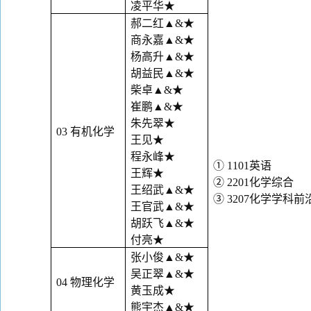
凌平华
★
郝二红
▲&
★
商永嘉
▲&
★
杨高升
▲&
★
胡益民
▲&
★
柴卓
▲&
★
崔鹏
▲&
★
朱先翠
★
03
有机化学
王见
★
程永峰
★
①
1101
英语
王辉
★
②
2201
化学综合
王绍武
▲&
★
③
3207
化学学科前
王官武
▲&
★
胡跃飞
▲&
★
付亮★
张小俊
▲&
★
吴正翠
▲&
★
04
物理化学
黄玉成
★
熊宇杰
▲&
★