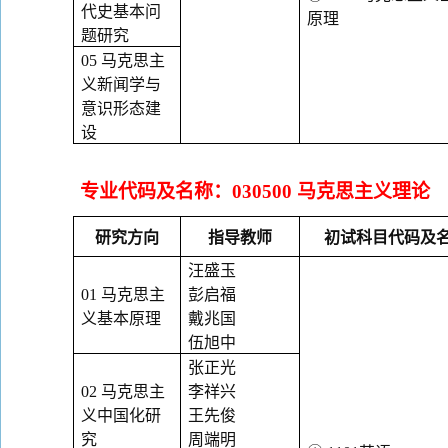
代史基本问
原理
题研究
05
马克思主
义新闻学与
意识形态建
设
专业代码及名称：
030500
马克思主义理论
研究方向
指导教师
初试科目代码及
汪盛玉
01
马克思主
彭启福
义基本原理
戴兆国
伍旭中
张正光
02
马克思主
李祥兴
义中国化研
王先俊
究
周端明