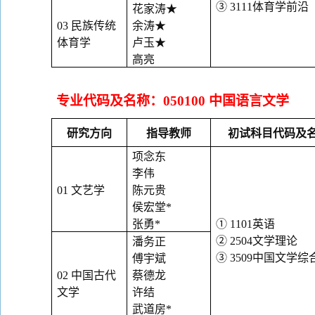
③
3111
体育学前沿
花家涛
★
03
民族传统
余涛
★
体育学
卢玉
★
高亮
专业代码及名称：
050100
中国语言文学
研究方向
指导教师
初试科目代码及
项念东
李伟
01
文艺学
陈元贵
侯宏堂
*
张勇
*
①
1101
英语
②
2504
文学理论
潘务正
③
3509
中国文学综
傅宇斌
02
中国古代
蔡德龙
文学
许结
武道房
*