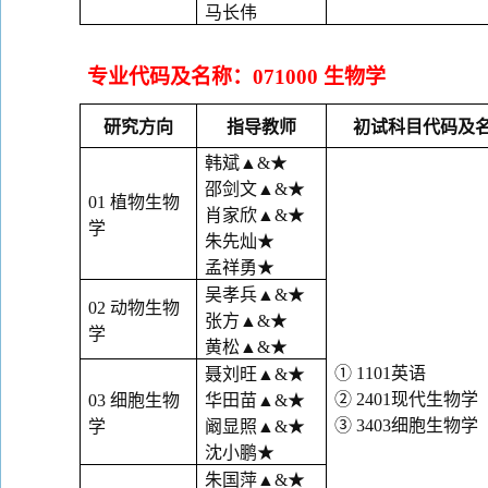
马长伟
专业代码及名称：
071000
生物学
研究方向
指导教师
初试科目代码及
韩斌
▲&
★
邵剑文
▲&
★
01
植物生物
肖家欣
▲&
★
学
朱先灿
★
孟祥勇
★
吴孝兵
▲&
★
02
动物生物
张方
▲&
★
学
黄松
▲&
★
①
1101
英语
聂刘旺
▲&
★
②
2401
现代生物学
03
细胞生物
华田苗
▲&
★
③
3403
细胞生物学
学
阚显照
▲&
★
沈小鹏
★
朱国萍
▲&
★