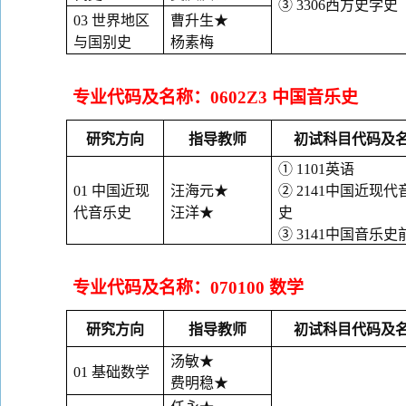
③
3306
西方史学史
03
世界地区
曹升生
★
与国别史
杨素梅
专业代码及名称：
0602Z3
中国音乐史
研究方向
指导教师
初试科目代码及
①
1101
英语
01
中国近现
汪海元
★
②
2141
中国近现代
代音乐史
汪洋
★
史
③
3141
中国音乐史
专业代码及名称：
070100
数学
研究方向
指导教师
初试科目代码及
汤敏
★
01
基础数学
费明稳
★