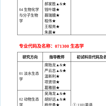
郝家胜
▲&
★
04
生物化学
钱叶雄
★
与分子生物
聂瑞娥
★
学
程伟
★
王程亮
★
朱晨
★
专业代码及名称：
071300
生态学
研究方向
指导教师
初试科目代码及
席贻龙
▲&
★
严云志
▲&
★
01
淡水生态
温新利
★
学
项贤领
★
葛雅丽
★
吴海龙
▲&
★
02
动物生态
胡好远
▲&
★
学
杨世勇
★
①
1101
英语