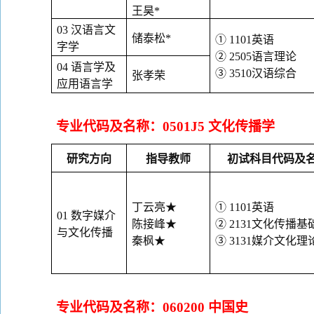
王昊
*
03
汉语言文
储泰松
*
①
1101
英语
字学
②
2505
语言理论
04
语言学及
③
3510
汉语综合
张孝荣
应用语言学
专业代码及名称：
0501J5
文化传播学
研究方向
指导教师
初试科目代码及
丁云亮
★
①
1101
英语
01
数字媒介
陈接峰
★
②
2131
文化传播基
与文化传播
秦枫
★
③
3131
媒介文化理
专业代码及名称：
060200
中国史