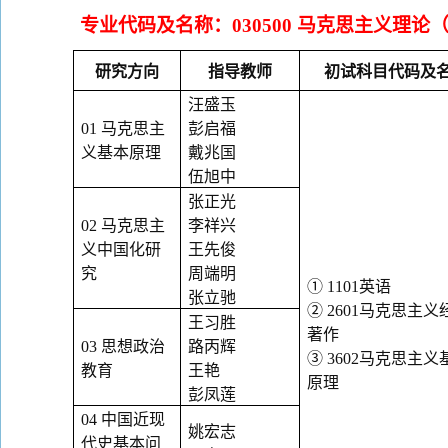
专业代码及名称：
030500
马克思主义理论
研究方向
指导教师
初试科目代码及
汪盛玉
01
马克思主
彭启福
义基本原理
戴兆国
伍旭中
张正光
02
马克思主
李祥兴
义中国化研
王先俊
究
周端明
①
1101
英语
张立驰
②
2601
马克思主义
王习胜
著作
03
思想政治
路丙辉
③
3602
马克思主义
教育
王艳
原理
彭凤莲
04
中国近现
姚宏志
代史基本问