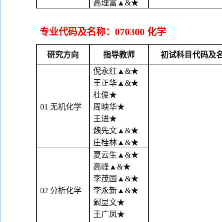
高理富
▲&
★
专业代码及名称：
070300
化学
研究方向
指导教师
初试科目代码及
倪永红
▲&★
王正华
▲&★
杜俊
★
01
无机化学
周映华
★
王进
★
魏先文
▲&★
庄桂林
▲&★
夏云生
▲&
★
高峰
▲&
★
李茂国
▲&
★
02
分析化学
李永新
▲&
★
阚显文
★
王广凤
★