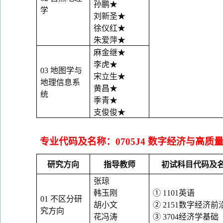
孙鹏
★
学
刘新圣
★
徐仪红
★
朱爱萍
★
麻金继
★
李虎
★
03
地图学与
宋立生
★
地理信息系
黄昌
★
统
季青
★
支俊俊
★
专业代码及名称：
0705J4
数字经济与高质
研究方向
指导教师
初试科目代码及
张琼
韩玉刚
①
1101
英语
01
不区分研
胡小文
②
2151
数字经济前
究方向
花冯涛
③
3704
经济学基础