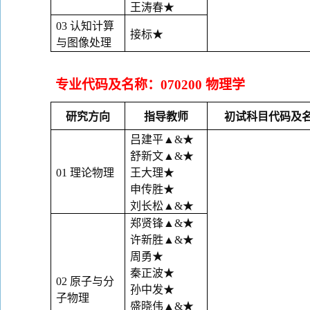
王涛春
★
03
认知计算
接标
★
与图像处理
专业代码及名称：
070200
物理学
研究方向
指导教师
初试科目代码及
吕建平
▲&
★
舒新文
▲&
★
01
理论物理
王大理
★
申传胜
★
刘长松
▲&
★
郑贤锋
▲&
★
许新胜
▲&
★
周勇
★
秦正波
★
02
原子与分
孙中发
★
子物理
盛晓伟
▲&
★