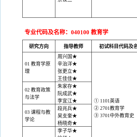
专业代码及名称：
040100
教育学
研究方向
指导教师
初试科目代码及
周兴国
★
01
教育学原
辛治洋
★
理
张更立
★
王佳佳
★
朱家存
★
02
教育政策
阮成武
★
与法学
李宜江
★
①
1101
英语
②
2701
教育学
段兆兵
★
03
课程与教
③
3701
中外教育史
吴支奎
★
学论
杨晓奇
★
李子华
★