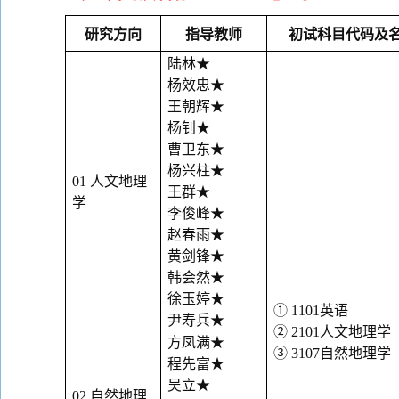
研究方向
指导教师
初试科目代码及
陆林
★
杨效忠
★
王朝辉
★
杨钊
★
曹卫东
★
杨兴柱
★
01
人文地理
王群
★
学
李俊峰
★
赵春雨
★
黄剑锋
★
韩会然
★
徐玉婷
★
①
1101
英语
尹寿兵
★
②
2101
人文地理学
方凤满
★
③
3107
自然地理学
程先富
★
吴立
★
02
自然地理