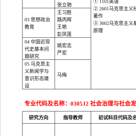
①
1101
英语
张立驰
②
2601
马克思主义
王习胜
著作
03
思想政治
路丙辉
③
3602
马克思主义
教育
王艳
原理
彭凤莲
04
中国近现
姚宏志
代史基本问
严宏
题研究
05
马克思主
义新闻学与
马梅
意识形态建
设
专业代码及名称：
0305J2
社会治理与社会
研究方向
指导教师
初试科目代码及