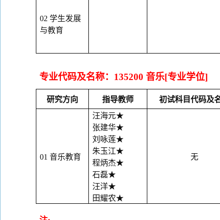
02
学生发展
与教育
专业代码及名称：
135200
音乐
[专业学位]
研究方向
指导教师
初试科目代码及
汪海元
★
张建华
★
刘咏莲
★
朱玉江
★
01
音乐教育
无
程炳杰
★
石磊
★
汪洋
★
田耀农
★