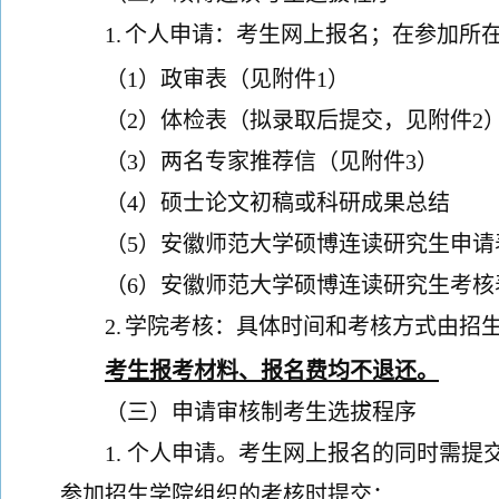
1.
个人申请：考生网上报名；在参加所
（
1）政审表
（
见附件
1
）
（
2）体检表
（拟录取后提交
，
见附件
2
（
3）两名专家推荐信（
见附件
3
）
（
4）硕士论文初稿或科研成果总结
（
5）安徽师范大学硕博连读研究生申请
（
6）安徽师范大学硕博连读研究生考核
2.
学院考核：具体时间和考核方式
由招
考生报考材料、报名费均不退还。
（三）申请审核制考生选拔程序
1
.
个人申请。考生网上报名
的同
时需
提
参加
招生
学院组织的考核时提交：