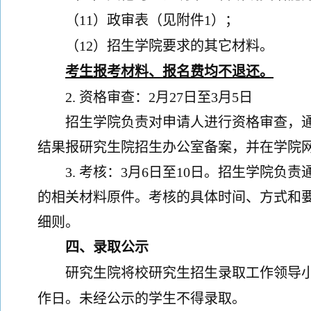
（
11）政审表（
见附件
1
）；
（
12）招生学院要求的其它材料。
考生报考材料、报名费均不退还。
2.
资格审查：
2
月
27
日至
3月5
日
招生学院负责对申请人进行资格审查，
结果报研究生院招生办公室备案，
并
在学院
3.
考核：
3
月
6
日至
10
日。招生学院
负责
的相关材料原件。考核的具体时间、方式和
细则。
四、
录取
公示
研究生院将校研究生招生录取工作领导
作日。未经公示的学生不得录取。