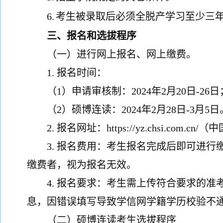
6.
考生被录取后必须全脱产学习至少三
三、报名和选拔程序
（一）进行网上报名、网上缴费。
1.
报名时间：
（
1
）
申请审核制：
202
4
年
2
月
20
日
-
26
日
（
2
）
硕博连读：
2024年2月28日-3月5日
2.
报名网址：
https://yz.chsi.com.cn/
（
中
3.
报名费用：
考生报名完成后即可进行
缴费者，视为报名无效
。
4. 报名要求：考生需上传符合要求的
息，因错误填写导致学信网学籍学历校验不
（二）硕博连读考生选拔程序