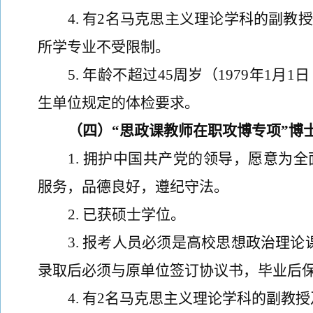
4
.
有
2
名马克思主义理论学科的副教授
所学专业不受限制。
5
.
年龄不超过
45
周岁（
197
9
年
1
月
1
日
生单位规定的体检要求。
（
四
）
“思政课教师在职攻博专项”博
1
.
拥护中国共产党的领导，愿意为全
服务，
品德良好，
遵纪守法。
2
.
已获硕士学位。
3
.
报考人员
必
须
是高校思想政治理论
录取后必须与原单位签订协议书，毕业后
4
.
有
2
名马克思主义理论学科的副教授