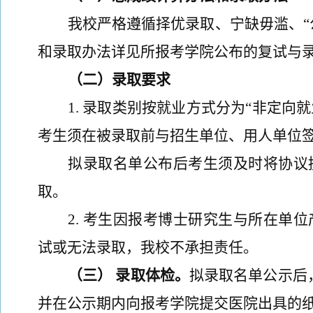
我校严格遵循择优录取、宁缺毋滥、
和录取办法
详
见所报考学院
公布的
复试
与
（
二
）
录取要求
1
.
录取类别按就业方式分为
“非定向就
考生须在被录取前与招生单位、用人单位
拟录取名单公布
后
考生须
及时
将协议
取。
2
.
考生因报考博士研究生与所在单位
试或无法录取，我校不承担责任。
（
三
）
录取
体检。
拟录取
名单公示后
并在公示期内向报考学院提交医院出具的