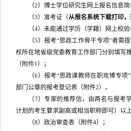
（
2
）博士学位研究生网上报名信息简
（
3
）准考证（
从报名系统下载打印，
（
4
）未能通过学历（学籍）网上校验
（
5
）报考
“思政工作骨干专项”
者需提
校所在地省级党委教育工作部门分别填写
（附件1
）；
（
6
）
报考
“思政课教师在职攻博专项”
部门公章
的报考登记表
（附件2
）。
（
7
）
专家的推荐信，由两名与报考
计划的考生要求副高或相当职称即可）以上
（
8
）政治审查表（附件4
）；