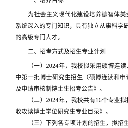
一、培养目标
为社会主义现代化建设培养德智体
美
系统深入的专门知识，具有独立从事科学
的高级专门人才。
二、
招考方式
及
招生专业计划
（一）
202
4
年，我校拟采用
硕博连读
中第一批博士研究生招生（硕博连读和申
及申请审核制博士生招考公告》
。
（二）
202
4
年，我校共有
1
6
个专业拟
收攻读博士学位研究生专业目录》
。
（三）
下列各专项
计划的
招生，拟招