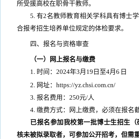
所受援高校在职骨干教师。
5.
有
2
名教师教育相关学科具有博士学
合报考招生培养单位规定的体检要求。
四、报名与资格审查
（一）网上报名
与
缴费
1
.
时间：
202
4
年
3
月
1
9
日至
4
月
6
日
2
.
网址：
https://yz.chsi.com.cn/
3
.
报名费用：
250
元
/
人
4
.
缴费方式：网上缴费
，
必须在报名
已报名参加我校第一批博士生招生（
核未被拟录取者，
可参加公开招考，但需