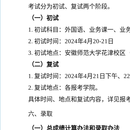
考试分为初试、复试两个阶段。
（一）初试
1
.
初试科目：外国语、业务课一、业
2
.
初试时间：
202
4
年
4
月
20-21
日
3
.
初试地点：安徽师范大学花津校区
（二）复试
1
.
复试时间：
202
4
年
4
月
21
日
下午、
22
2
.
复试地点：
各报考
学院。
具体时间、地点和复试内容，详见报
六、录取
（
一
）
总
成绩计算办法和录取办法