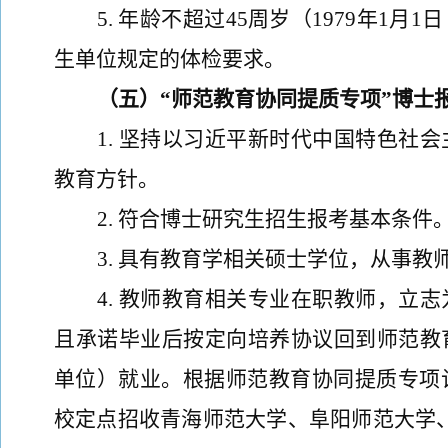
5
.
年龄不超过
45
周岁（
197
9
年
1
月
1
日
生单位规定的体检要求
。
（
五
）
“
师范教育协同提质专项
”博士
1.
坚持以习近平新时代中国特色社会
教育方针。
2.
符合博士研究生招生报考基本条件
3.
具有
教育学相关
硕士学位，从事教
4.
教师教育相关专业在职教师，立志
且
承诺毕业后按定向培养协议回到师范教
单位
）
就业。
根据师范教育协同提质专项
校定点招收青海师范大学、阜阳师范大学