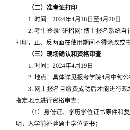
（二）准考证打印
1
.
时间：
20
2
4
年
4
月
18
日至
4
月
20
日
2
.
考生登录
“研招网”
博士报名系统自
打印，正、反两面在使用期间不得涂改或
（三）现场确认和资格审查
1
.
时间：
202
4
年
4
月
19
日
2
.
地点：
具体详见
报考学院
4
月中旬
公
3
.
网上报名且缴费成功后才能进行现
指定地点进行资格审查：
（
1
）身份证、
学历
学位证书原件和复
明，入学前补验硕士学位证书；