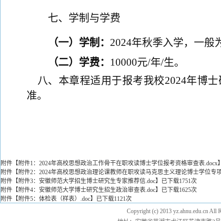
七、学制
与
学费
（一）学制
：
202
4
年秋季入学，一般
（二）学费
：
10000
元
/
年
/
生。
八、本章程适用于
报考
我校
20
24
年博士
准。
附件【
附件1：2024年高校思想政治工作骨干在职攻读博士学位报考资格审查表.docx
附件【
附件2：2024年高校思想政治理论课教师在职攻读马克思主义理论博士学位专项计
附件【
附件3：安徽师范大学招生博士研究生专家推荐信.doc
】已下载
1751
次
附件【
附件4：安徽师范大学博士研究生招生政治审查表.doc
】已下载
1625
次
附件【
附件5：体检表（样表）.doc
】已下载
1121
次
Copyright (c) 2013 yz.ahnu.e