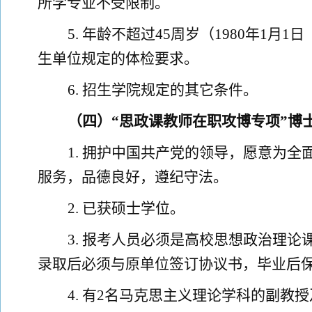
所学专业不受限制。
5
.
年龄不超过
45
周岁（
1980
年
1
月
1
日
生单位规定的体检要求。
6.
招生学院规定的其它条件。
（
四
）
“思政课教师在职攻博专项”
博
1
.
拥护中国共产党的领导，愿意为全
服务，
品德良好，
遵纪守法。
2
.
已获硕士学位。
3
.
报考人员
必
须
是高校思想政治理论
录取后必须与原单位签订协议书，毕业后
4
.
有
2
名马克思主义理论学科的副教授