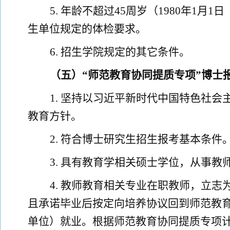
5
.
年龄不超过
45
周岁（
1980
年
1
月
1
日
生单位规定的体检要求
。
6.
招生学院规定的其它条件。
（
五
）
“
师范教育协同提质专项
”
博士
1.
坚持以习近平新时代中国特色社会
教育方针。
2.
符合博士研究生招生报考基本条件
3.
具有
教育学相关
硕士学位，从事教
4.
教师教育相关专业在职教师，立志
且
承诺毕业后按定向培养协议回到师范教
单位）就业。
根据师范教育协同提质专项