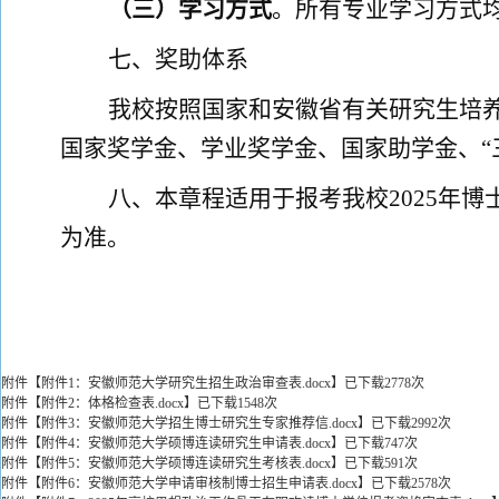
（
三
）
学习方式
。
所有专业学习方式
七
、
奖助体系
我校按照国家和安徽省有关研究生培
国家奖学金、学业奖学金、国家助学金、
八、
本章程适用于
报考
我校
2025
年博
为准。
附件【
附件1：安徽师范大学研究生招生政治审查表.docx
】已下载
2778
次
附件【
附件2：体格检查表.docx
】已下载
1548
次
附件【
附件3：安徽师范大学招生博士研究生专家推荐信.docx
】已下载
2992
次
附件【
附件4：安徽师范大学硕博连读研究生申请表.docx
】已下载
747
次
附件【
附件5：安徽师范大学硕博连读研究生考核表.docx
】已下载
591
次
附件【
附件6：安徽师范大学申请审核制博士招生申请表.docx
】已下载
2578
次