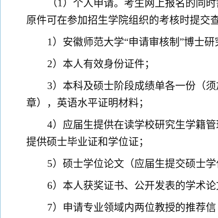
（
1
）
个人申请。考生网上报名
的同
时
原件
可在参加
招生
学院组织的考核时提交
1
）安徽师范大
学
“申请审核制”博
士研
2
）本人有效身份证件；
3
）本科及硕士阶段成绩单各一份（须
章），英语水平证明材料；
4
）应届生提供在读学校研究生学籍管
提供硕士毕业证和学位证；
5
）硕士学位论文（应届生提交硕士学
6
）本人获奖证书、公开发表的学术论
7
）申请专业领域内两位教授的推荐信