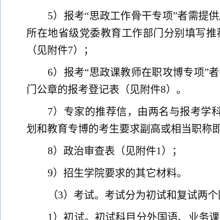
5
）报考
“思政工作骨干专项”
者需提供
所在地省级党委教育工作部门分别填写推
（见
附件
7
）；
6
）
报考
“思政课教师在职攻博专项”
者
门公章
的报考登记表
（见
附件
8
）。
7
）
专家的推荐信，由两名与报考学
划
和教育专博
的考生要求副高或相当职称
8
）政治审查表（
见附件
1
）；
9
）
招生
学院要求的
其它
材料。
（
3
）考试
。
考试分为初试和复试两个
1
）初试
。初试科目分
外国语、业务课