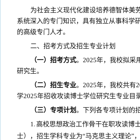
为社会主义现代化建设培养德智体
美
系统深入的专门知识，具有独立从事科学
的高级专门人才。
二、
招考方式
及招生专业计划
（一）
招考方式
。
2025
年，我校拟采
研究生
。
（二）
招生专业
。
2025
年，我校共有
2
学
2025
年招收攻读博士学位研究生专业目
（三）
专项计划
。
下列各专项
计划的
1.
高校思想政治工作骨干在职攻读博
士），招生学科专业为“
马克思主义理论
”