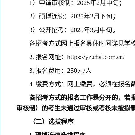
1
）申请审核制：
2025
年
2
月
中旬；
2
）硕博连读：
2025
年
2
月下旬；
3
）公开招考：
2025
年
3
月中旬。
各招考方式网上报名具体时间详见学
2
.
报名
网址：
https://yz.chsi.com.cn/
3
.
报名费用：
250
元
/
人
4
.
缴费方式：网上缴费
，
必须在报名
各招考方式的报名工作是分开的，
若
审核制）的考生未通过审核或考核未被拟
（二）选拔程序