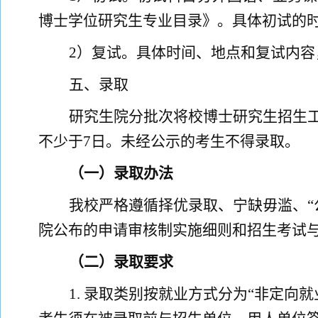
博士学位研究生专业目录
》
。
具体
初试
的
2
）复试
。
具体时间、地点和复试内容
五
、录取
研究生院
分批次
将校
博士
研究生招生
不少于
7
日。未经公示的
考生
不得录取
。
（
一
）
录取办法
我校严格遵循择优录取、宁缺毋滥、
院
公布的
申请审核制实施
细则
和
招生考试
（
二
）
录取要求
1.
录取类别按就业方式分为
“非定向就