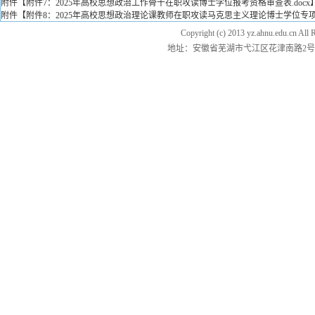
附件【
附件7：2025年高校思想政治工作骨干在职攻读博士学位报考资格审查表.docx
附件【
附件8：2025年高校思想政治理论课教师在职攻读马克思主义理论博士学位专项计
Copyright (c) 2013 yz.ahnu.e
地址：安徽省芜湖市弋江区花津南路2号 邮编：