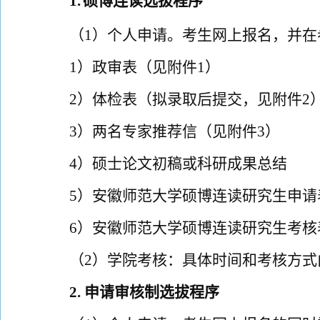
1.
硕博连读
选拔程序
（
1
）个人申请。考生网上报名，并在
1
）政审表
（
见附件
1
）
2
）体检表（拟录取后提交
，
见附件
2
3
）两名专家推荐信（
见附件
3
）
4
）硕士论文初稿或科研成果总结
5
）安徽师范大学硕博连读研究生申请
6
）安徽师范大学硕博连读研究生考核
（
2
）
学院考核：具体时间和考核方式
2.
申请审核制
选拔程序