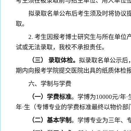
考生须在被录取前与招生单位、用人单位
拟录取名单公布
后
考生须
及时
将协议
取。
2.
考生因报考博士研究生与所在单位
试或无法录取，我校不承担责任。
（
三
）
录取
体检。
拟录取
名单公示后
期内向报考学院提交医院出具的纸质体检
六
、学制
与
学费
（一）学费
标准
。
学博为
10000
元
/
年
·
年
·
生
（专博
专业
的学费标准最终以物价部
（二）
基本学制
。
学博专业为三年、